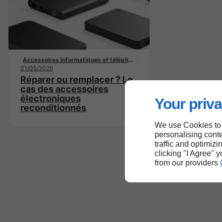
Accessoires informatiques et téléphones mobiles
01/05/2026
Réparer ou remplacer ? Le
cas des accessoires
électroniques
Your priva
reconditionnés
We use Cookies to
personalising conte
traffic and optimizi
clicking "I Agree" 
from our providers