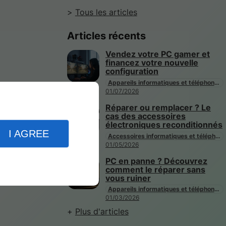
Tous les articles
Articles récents
Vendez votre PC gamer et
financez votre nouvelle
configuration
Appareils informatiques et téléphones mobiles
01/07/2026
Réparer ou remplacer ? Le
cas des accessoires
électroniques reconditionnés
I AGREE
Accessoires informatiques et téléphones mobiles
01/05/2026
PC en panne ? Découvrez
comment le réparer sans
vous ruiner
Appareils informatiques et téléphones mobiles
01/03/2026
Plus d'articles