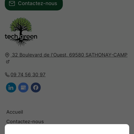
Contactez-nous
32 Boulevard de l'Ouest,
69580
SATHONAY-CAMP
09 74 56 30 97
Accueil
Contactez-nous
Mentions légales