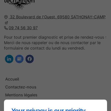
32 Boulevard de l'Ouest,
69580
SATHONAY-CAMP
09 74 56 30 97
Pour tout premier diagnostic et prise de rendez-vous :
Merci de nous rappeler ou de nous contacter par le
formulaire de contact du lundi au vendredi.
Accueil
Contactez-nous
Mentions légales
Plan du site
Your privacy is our priority