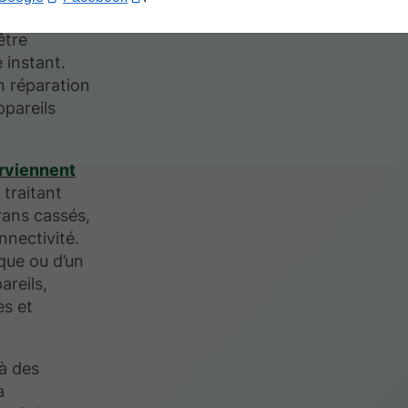
u’un simple
être
 instant.
n réparation
ppareils
erviennent
, traitant
rans cassés,
nnectivité.
que ou d’un
areils,
es et
à des
a