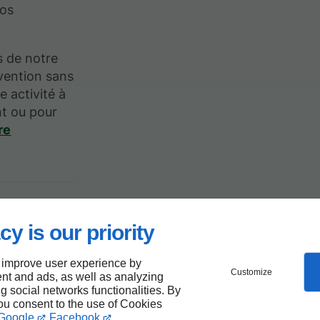
vos
s de notre
vention sans
e activité à
nt ou pour
re
e de
cy is our priority
out
 improve user experience by
Customize
nt and ads, as well as analyzing
ng social networks functionalities. By
you consent to the use of Cookies
Google
Facebook
.