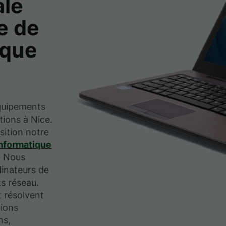
ale
e de
ique
quipements
tions à Nice.
sition notre
nformatique
. Nous
dinateurs de
ts réseau.
t résolvent
tions
ns,