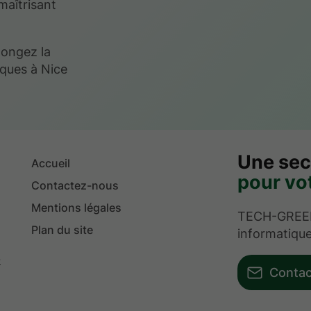
maîtrisant
longez la
iques à Nice
Une sec
Accueil
pour vot
Contactez-nous
Mentions légales
TECH-GREEN 
Plan du site
informatique
-
Conta