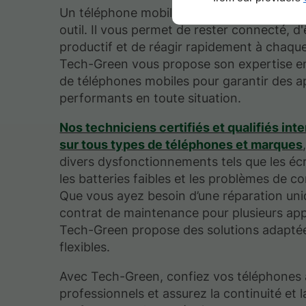
Un téléphone mobile fiable est bien plus q
outil. Il vous permet de rester connecté, d'
productif et de réagir rapidement à chaque
Tech-Green vous propose son expertise e
de téléphones mobiles pour garantir des a
performants en toute situation.
Nos techniciens certifiés et qualifiés int
sur tous types de téléphones et marques
divers dysfonctionnements tels que les éc
les batteries faibles et les problèmes de co
Que vous ayez besoin d’une réparation uni
contrat de maintenance pour plusieurs app
Tech-Green propose des solutions adapté
flexibles.
Avec Tech-Green, confiez vos téléphones 
professionnels et assurez la continuité et l