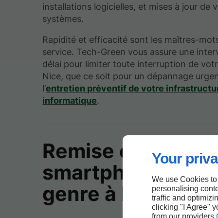
installations logicielles, et mises à jour de 
systèmes.
Rapidité et efficacité sont les maîtres-mot
service. Tech-Green vous assure une inter
délai pour limiter toute interruption de votr
Nice, que ce soit pour un dépannage urge
l’
entretien préventif de votre infrastructu
informatique
.
Remise en march
Your priva
smartphones en t
We use Cookies to
genre à Nice
personalising conte
traffic and optimizi
clicking "I Agree" 
from our providers