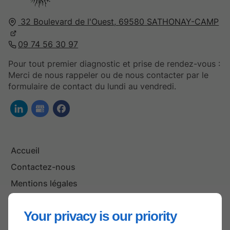
32 Boulevard de l'Ouest,
69580
SATHONAY-CAMP
09 74 56 30 97
Pour tout premier diagnostic et prise de rendez-vous :
Merci de nous rappeler ou de nous contacter par le
formulaire de contact du lundi au vendredi.
Accueil
Contactez-nous
Mentions légales
Plan du site
Your privacy is our priority