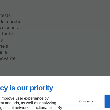
 tests
r le marché
s disques
e toute
ès
nels
e la
novante.
ique
cy is our priority
rcs à
 improve user experience by
Customize
nt and ads, as well as analyzing
ng social networks functionalities. By