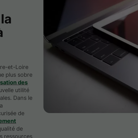
la
à
re-et-Loire
ue plus sobre
isation des
elle utilité
ales. Dans le
la
curisée de
nement
ualité de
es ressources