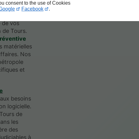
you consent to the use of Cookies
Google
Facebook
.
s
e de vos
n de Tours.
réventive
s matérielles
affaires. Nos
métropole
ifiques et
e
aux besoins
 logicielle.
 Tours de
sans les
ère des
udiciables à