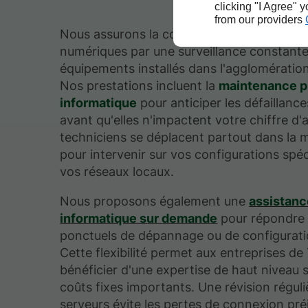
clicking "I Agree" 
from our providers
Nous assurons la continuité de vos service
numériques par une surveillance constant
équipements installés dans l'agglomératio
Nos prestations incluent la
maintenance p
informatique
pour anticiper les défaillance
avant qu'elles n'impactent votre chiffre d'
techniciens se déplacent partout dans la 
pour intervenir sur vos configurations spéc
vos réseaux locaux.
Nous proposons également une
assistanc
informatique sur demande
pour répondre 
ponctuels de dépannage ou de configuration
Cette flexibilité permet aux entreprises de
bénéficier d'une expertise de haut niveau 
coûts fixes importants. Une révision réguli
serveurs évite les pertes de connexion préj