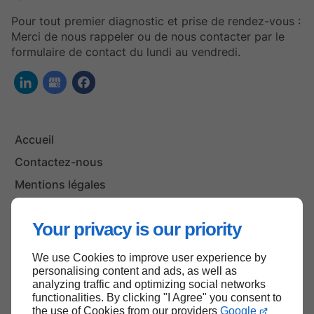
Pour tout premier diagnostic et prise de rendez-vous :
Merci de nous rappeler ou de nous contacter par le
formulaire de contact du lundi au vendredi.
Accueil
Contactez-nous
Mentions légales
Plan du site
Your privacy is our priority
We use Cookies to improve user experience by
Haut de page
personalising content and ads, as well as
analyzing traffic and optimizing social networks
functionalities. By clicking "I Agree" you consent to
the use of Cookies from our providers
Google